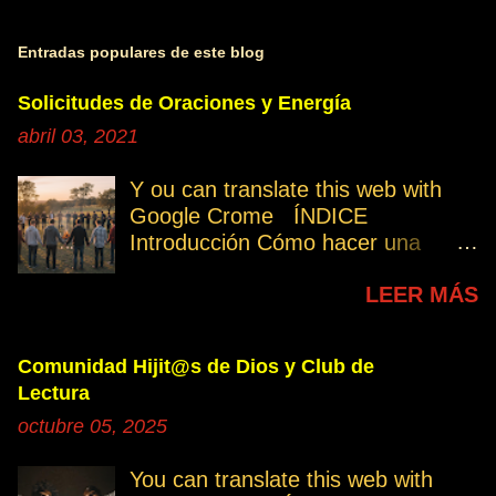
Entradas populares de este blog
Solicitudes de Oraciones y Energía
abril 03, 2021
Y ou can translate this web with
Google Crome ÍNDICE
Introducción Cómo hacer una
petición Participa Peticiones
LEER MÁS
personales Desencarnados este
último mes Desencarnados de
modo violento Peticiones
Comunidad Hijit@s de Dios y Club de
permanentes INTRODUCCIÓN
Lectura
131. Cuando invertís vuestro
octubre 05, 2025
tiempo, atención e intención en
orar por los demás, estáis
You can translate this web with
manifestando una de las formas de