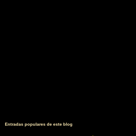
n
t
a
r
i
o
s
Entradas populares de este blog