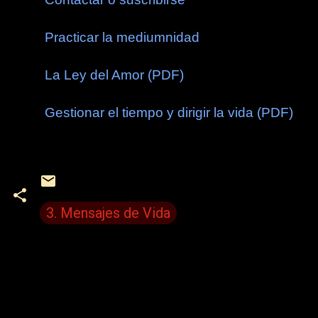
Practicar la mediumnidad
La Ley del Amor (PDF)
Gestionar el tiempo y dirigir la vida (PDF)
3. Mensajes de Vida
C
o
m
e