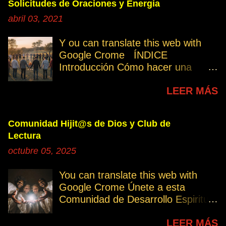
Solicitudes de Oraciones y Energía
abril 03, 2021
Y ou can translate this web with
Google Crome ÍNDICE
Introducción Cómo hacer una
petición Participa Peticiones
LEER MÁS
personales Desencarnados este
último mes Desencarnados de
modo violento Peticiones
Comunidad Hijit@s de Dios y Club de
permanentes INTRODUCCIÓN
Lectura
131. Cuando invertís vuestro
octubre 05, 2025
tiempo, atención e intención en
orar por los demás, estáis
You can translate this web with
manifestando una de las formas de
Google Crome Únete a esta
amar al prójimo como a vosotros
Comunidad de Desarrollo Espiritual
mismos. 32. Ayudemos cuando es
a través del Grupo del Club de
necesario, esa es la Ley del Amor.
LEER MÁS
Lectura Lectores serie Oro Todos
Permitamos el avance