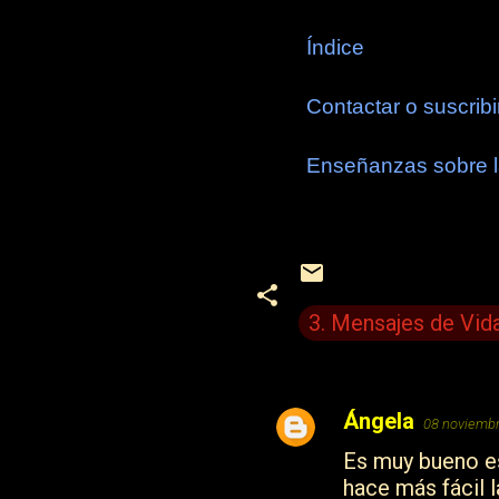
Índice
Contactar o suscribi
Enseñanzas sobre l
3. Mensajes de Vid
Ángela
08 noviembr
C
Es muy bueno es
o
hace más fácil 
m