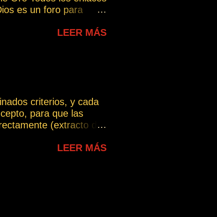
ios es un foro para
n ella se incorporarán
LEER MÁS
mación relevante que
 un grupo abierto,
do con lo indicado a
 PROPIO INTERIOR -
a le habló - ...
nados criterios, y cada
cepto, para que las
ectamente (extracto del
chas interpretaciones, lo
LEER MÁS
ue puede intentarse dar
te. En esta sección se
lo largo del blog y que
uiere dar, evitando las
erpretación incorrecta.
a.com/wp-