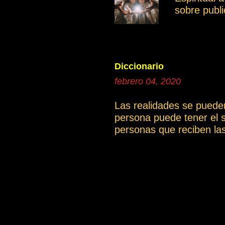
sobre publ
intención e
compartir 
documentos
poder tene
donde se po
Diccionario
continua
febrero 04, 2020
1a.El cami
Las realidades se puede
persona puede tener el 
personas que reciben la
artículo La compasión ).
cual es una gran limitac
una determinada explicac
incluyen las definicione
podrían tener una interp
dificultades de comprens
También puedes descargar