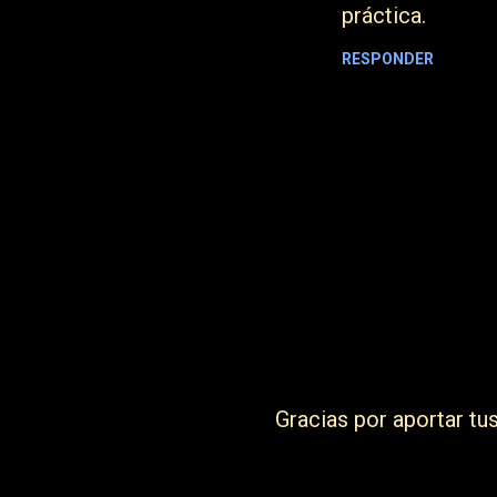
práctica.
e
n
RESPONDER
t
a
r
i
o
s
Gracias por aportar tu
P
u