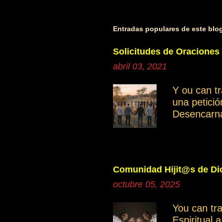
b
l
i
Entradas populares de este blo
c
a
Solicitudes de Oraciones
r
abril 03, 2021
u
n
Y ou can t
c
una petici
o
Desencarn
m
Cuando inve
e
manifestan
n
Ayudemos c
t
independie
a
Comunidad Hijit@s de Dio
Saber disce
r
octubre 05, 2025
grupo gene
i
miembros. 
o
You can tr
grupo es mu
Espiritual 
otro moment