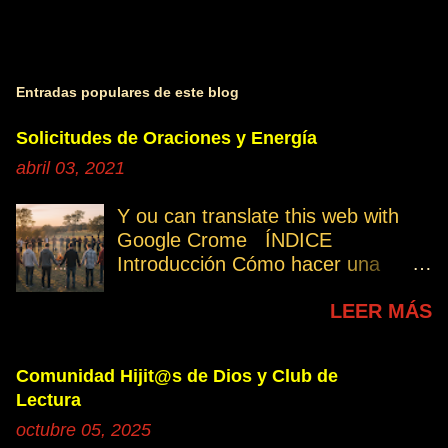
Entradas populares de este blog
Solicitudes de Oraciones y Energía
abril 03, 2021
Y ou can translate this web with
Google Crome ÍNDICE
Introducción Cómo hacer una
petición Participa Peticiones
LEER MÁS
personales Desencarnados este
último mes Desencarnados de
modo violento Peticiones
Comunidad Hijit@s de Dios y Club de
permanentes INTRODUCCIÓN
Lectura
131. Cuando invertís vuestro
octubre 05, 2025
tiempo, atención e intención en