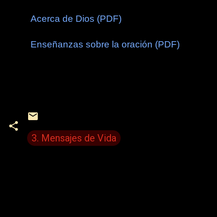
Acerca de Dios (PDF)
Enseñanzas sobre la oración (PDF)
3. Mensajes de Vida
C
o
m
e
n