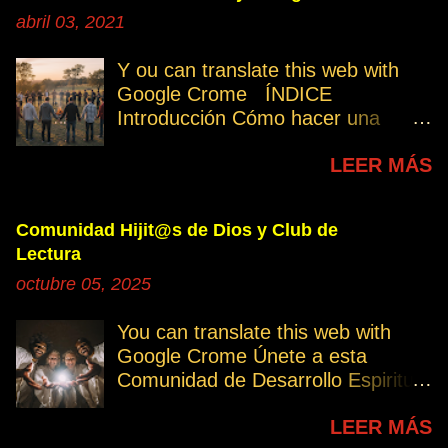
abril 03, 2021
Y ou can translate this web with
Google Crome ÍNDICE
Introducción Cómo hacer una
petición Participa Peticiones
LEER MÁS
personales Desencarnados este
último mes Desencarnados de
modo violento Peticiones
Comunidad Hijit@s de Dios y Club de
permanentes INTRODUCCIÓN
Lectura
131. Cuando invertís vuestro
octubre 05, 2025
tiempo, atención e intención en
orar por los demás, estáis
You can translate this web with
manifestando una de las formas de
Google Crome Únete a esta
amar al prójimo como a vosotros
Comunidad de Desarrollo Espiritual
mismos. 32. Ayudemos cuando es
a través del Grupo del Club de
necesario, esa es la Ley del Amor.
LEER MÁS
Lectura Lectores serie Oro Todos
Permitamos el avance