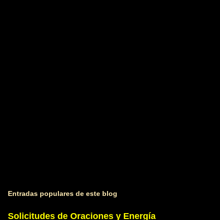
t
a
r
i
o
s
Entradas populares de este blog
Solicitudes de Oraciones y Energía