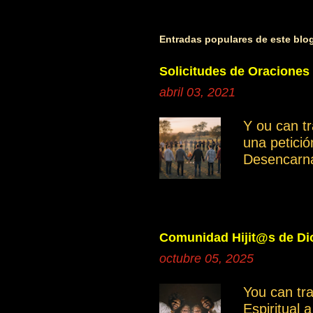
Entradas populares de este blo
Solicitudes de Oraciones
abril 03, 2021
Y ou can t
una petici
Desencarn
Cuando inve
manifestan
Ayudemos c
independie
Comunidad Hijit@s de Dio
Saber disce
octubre 05, 2025
grupo gene
miembros. 
You can tr
grupo es mu
Espiritual 
otro moment