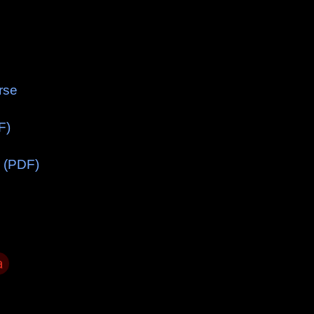
rse
F)
r (PDF)
a