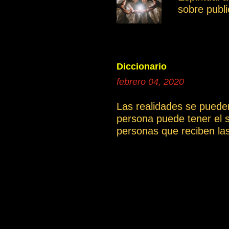
sobre publ
intención e
compartir 
documentos
poder tene
donde se po
Diccionario
continua
febrero 04, 2020
1a.El cami
Las realidades se puede
persona puede tener el 
personas que reciben la
artículo La compasión ).
cual es una gran limitac
una determinada explicac
incluyen las definicione
podrían tener una interp
dificultades de comprens
También puedes descargar
content/uploads/Vocabular