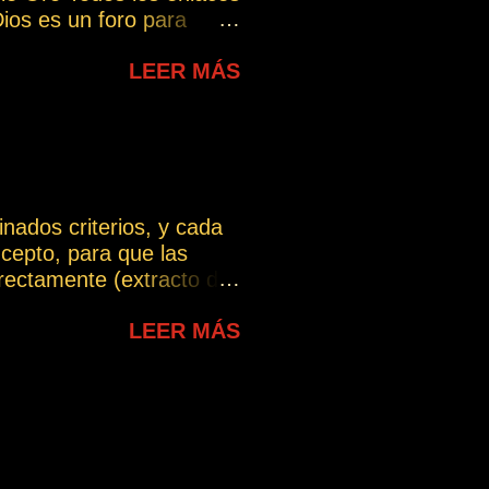
ios es un foro para
n ella se incorporarán
LEER MÁS
mación relevante que
 un grupo abierto,
do con lo indicado a
 PROPIO INTERIOR -
a le habló - ...
nados criterios, y cada
cepto, para que las
ectamente (extracto del
chas interpretaciones, lo
LEER MÁS
ue puede intentarse dar
te. En esta sección se
lo largo del blog y que
uiere dar, evitando las
erpretación incorrecta.
a.com/wp-