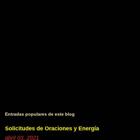
a
r
i
o
s
Entradas populares de este blog
Solicitudes de Oraciones y Energía
abril 03, 2021