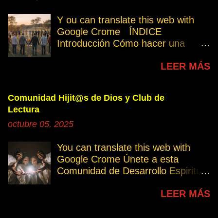
Y ou can translate this web with
Google Crome ÍNDICE
Introducción Cómo hacer una
petición Participa Peticiones
LEER MÁS
personales Desencarnados este
último mes Desencarnados de
modo violento Peticiones
Comunidad Hijit@s de Dios y Club de
permanentes INTRODUCCIÓN
Lectura
131. Cuando invertís vuestro
octubre 05, 2025
tiempo, atención e intención en
orar por los demás, estáis
You can translate this web with
manifestando una de las formas de
Google Crome Únete a esta
amar al prójimo como a vosotros
Comunidad de Desarrollo Espiritual
mismos. 32. Ayudemos cuando es
a través del Grupo del Club de
necesario, esa es la Ley del Amor.
LEER MÁS
Lectura Lectores serie Oro Todos
Permitamos el avance
los enlaces sobre publicaciones La
independiente de los demás
Comunidad de WhatsApp Hijit@s