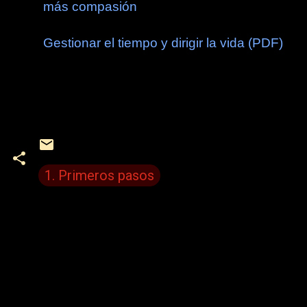
más compasión
Gestionar el tiempo y dirigir la vida (PDF)
1. Primeros pasos
C
o
m
e
n
t